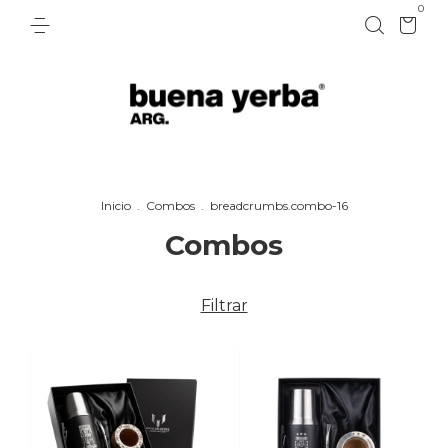
0
Inicio
.
Combos
.
breadcrumbs.combo-16
Combos
Filtrar