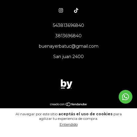
543813696840
3813696840
buenayerbatuc@gmail.com
San juan 2400
Copyright buena yerba - 2026. Todos los derechos reservados.
Al navegar por este sitio
aceptás el uso de cookies
para
agilizar tu experiencia de compra.
Defensa de las y los consumidores. Para reclamos
ingresá acá.
Entendido
Botón de arrepentimiento