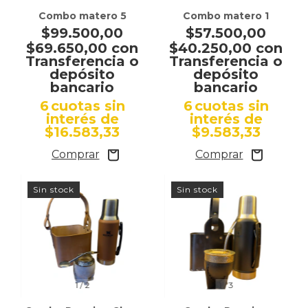
Combo matero 5
Combo matero 1
$99.500,00
$57.500,00
$69.650,00
con
$40.250,00
con
Transferencia o
Transferencia o
depósito
depósito
bancario
bancario
6
cuotas sin
6
cuotas sin
interés de
interés de
$16.583,33
$9.583,33
Sin stock
Sin stock
1
/
2
1
/
3