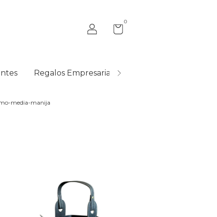
0
ntes
Regalos Empresariales
Quiénes Somos
rmo-media-manija