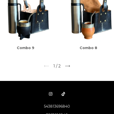
Combo 9
Combo 8
1
/
2
543813696840