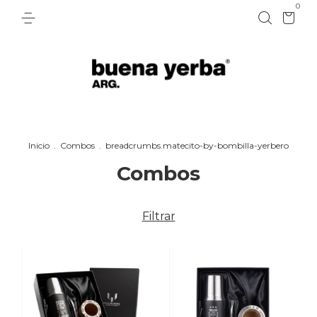
0
Inicio
.
Combos
.
breadcrumbs.matecito-by-bombilla-yerbero
Combos
Filtrar