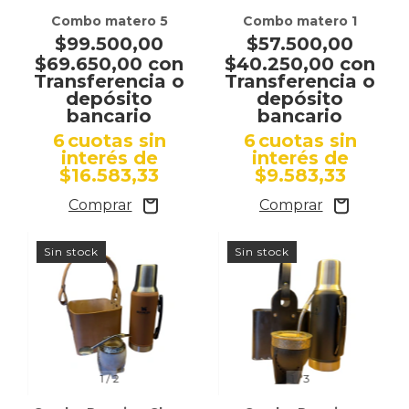
Combo matero 5
Combo matero 1
$99.500,00
$57.500,00
$69.650,00
con
$40.250,00
con
Transferencia o
Transferencia o
depósito
depósito
bancario
bancario
6
cuotas sin
6
cuotas sin
interés de
interés de
$16.583,33
$9.583,33
Sin stock
Sin stock
1
/
2
1
/
3