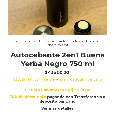
Inicio
.
Termicos
.
Drinkware
.
Autocebante 2en1 Buena Yerba
Negro 750 ml
Autocebante 2en1 Buena
Yerba Negro 750 ml
$43.500,00
$30.450,00
con
Transferencia o depósito bancario
6
cuotas sin interés de
$7.250,00
30% de descuento
pagando con Transferencia o
depósito bancario
Ver más detalles