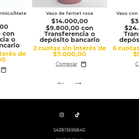
ermico/Mate
Vaso de fernet rosa
Vaso con
$14.000,00
$3
,00
$9.800,00
con
$24
0
con
Transferencia o
Tran
cia o
depósito bancario
depós
ncario
2
cuotas sin interés de
6
cuotas
nterés de
$7.000,00
$
00
543813696840