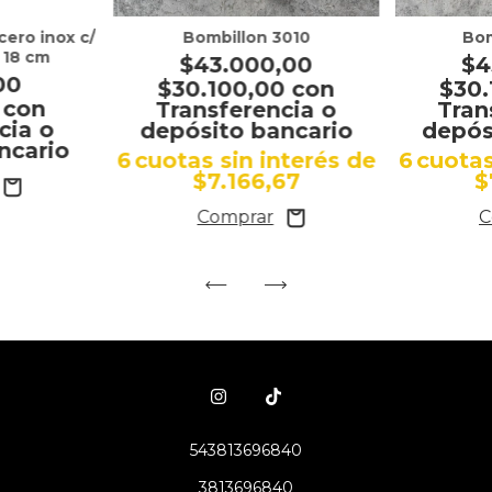
cero inox c/
Bombillon 3010
Bom
 18 cm
$43.000,00
$4
00
$30.100,00
con
$30
0
con
Transferencia o
Tran
cia o
depósito bancario
depós
ncario
6
cuotas sin interés de
6
cuotas
$7.166,67
$
543813696840
3813696840