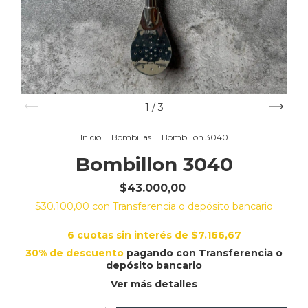
1
/
3
Inicio
.
Bombillas
.
Bombillon 3040
Bombillon 3040
$43.000,00
$30.100,00
con
Transferencia o depósito bancario
6
cuotas sin interés de
$7.166,67
30% de descuento
pagando con Transferencia o
depósito bancario
Ver más detalles