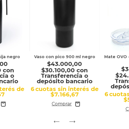
ija negro
Vaso con pico 900 ml negro
Mate OVO -
,00
$43.000,00
$3
0
con
$30.100,00
con
$24
cia o
Transferencia o
Tran
ncario
depósito bancario
depós
nterés de
6
cuotas sin interés de
6
cuotas
67
$7.166,67
$