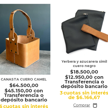
Yerbera y azucarera simil
cuero negro
$18.500,00
$12.950,00
con
CANASTA CUERO CAMEL
Transferencia o
$64.500,00
depósito bancario
$45.150,00
con
3
cuotas sin interé
Transferencia o
de
$6.166,67
depósito bancario
6
cuotas sin interés