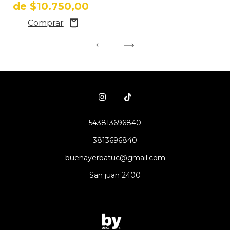
de
$10.750,00
543813696840
3813696840
buenayerbatuc@gmail.com
San juan 2400