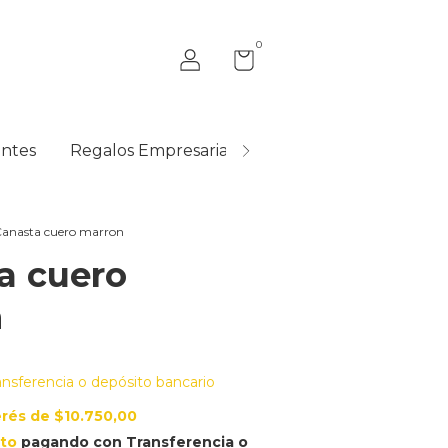
0
ntes
Regalos Empresariales
Quiénes Somos
anasta cuero marron
a cuero
n
ansferencia o depósito bancario
erés de
$10.750,00
to
pagando con Transferencia o