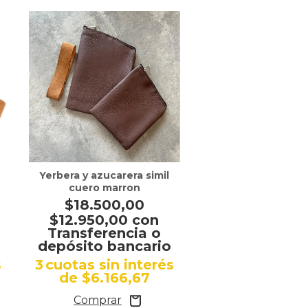
Yerbera y azucarera simil
Yerbera gamuzada
cuero marron
$23.500,
$18.500,00
$16.450,00
$12.950,00
con
Transferenc
Transferencia o
depósito ban
depósito bancario
3
cuotas sin i
s
3
cuotas sin interés
de
$7.833,
de
$6.166,67