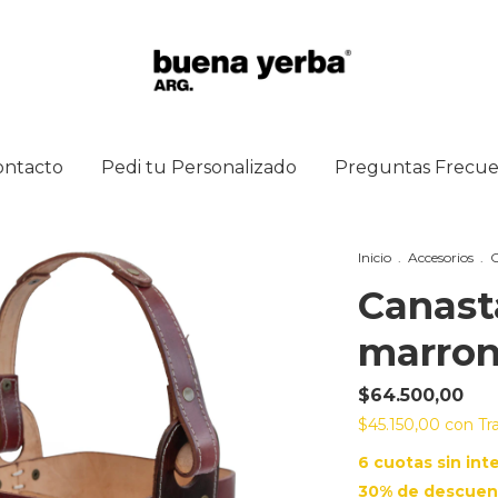
ontacto
Pedi tu Personalizado
Preguntas Frecue
Inicio
.
Accesorios
.
C
Canast
marro
$64.500,00
$45.150,00
con
Tr
6
cuotas sin int
30% de descuen