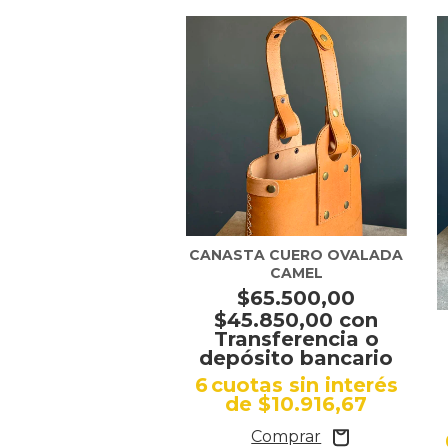
a eco cuero negro
CANASTA CUERO OVALADA
CAMEL
24.500,00
$65.500,00
7.150,00
con
$45.850,00
con
nsferencia o
Transferencia o
sito bancario
depósito bancario
tas sin interés
6
cuotas sin interés
e
$8.166,67
de
$10.916,67