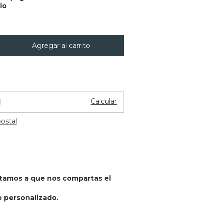
io
Cambiar CP
CP:
Calcular
ostal
vitamos a que nos compartas el
 personalizado.