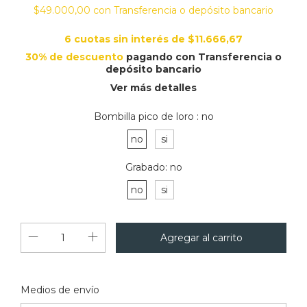
$49.000,00
con
Transferencia o depósito bancario
6
cuotas sin interés de
$11.666,67
30% de descuento
pagando con Transferencia o
depósito bancario
Ver más detalles
Bombilla pico de loro :
no
no
si
Grabado:
no
no
si
Cambiar CP
Entregas para el CP:
Medios de envío