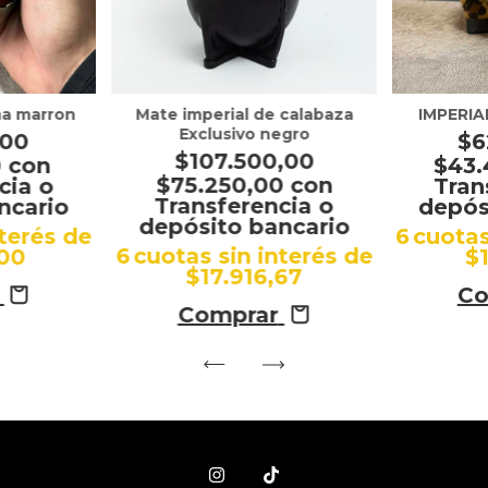
ma marron
Mate imperial de calabaza
IMPERIA
Exclusivo negro
,00
$6
$107.500,00
0
con
$43
$75.250,00
con
cia o
Tran
Transferencia o
ncario
depós
depósito bancario
nterés de
6
cuotas
6
cuotas sin interés de
,00
$
$17.916,67
Co
Comprar