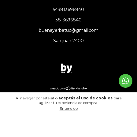
543813696840
3813696840
buenayerbatuc@gmail.com
San juan 2400
Copyright buena yerba - 2026. Todos los derechos reservados.
Al navegar por este sitio
aceptás el uso de cookies
para
agilizar tu experiencia de compra.
Defensa de las y los consumidores. Para reclamos
ingresá acá.
Entendido
Botón de arrepentimiento