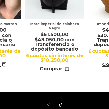
ma marron
Mate imperial de calabaza
Imperi
Negro
,00
$4
$61.500,00
0
con
$30
$43.050,00
con
cia o
Tran
Transferencia o
ncario
depós
depósito bancario
nterés de
6
cuotas
6
cuotas sin interés de
,00
$
$10.250,00
Co
Comprar