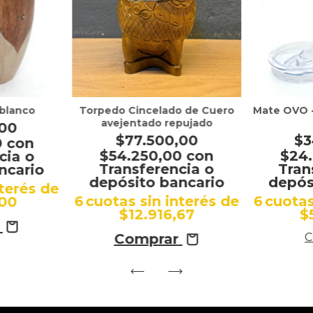
 blanco
Torpedo Cincelado de Cuero
Mate OVO -
avejentado repujado
,00
$77.500,00
$3
0
con
$54.250,00
con
$24
cia o
Transferencia o
Tran
ncario
depósito bancario
depós
nterés de
6
cuotas sin interés de
6
cuotas
,00
$12.916,67
$
Comprar