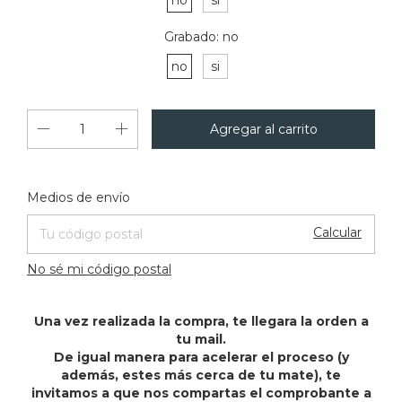
no
si
Grabado:
no
no
si
Cambiar CP
Entregas para el CP:
Medios de envío
Calcular
No sé mi código postal
Una vez realizada la compra, te llegara la orden a
tu mail.
De igual manera para acelerar el proceso (y
además, estes más cerca de tu mate), te
invitamos a que nos compartas el comprobante a