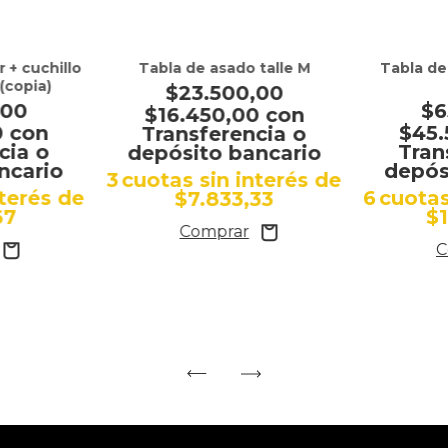
 + cuchillo
Tabla de asado talle M
Tabla de
(copia)
$23.500,00
,00
$6
$16.450,00
con
0
con
$45
Transferencia o
cia o
Tran
depósito bancario
ncario
depós
3
cuotas sin interés de
nterés de
6
cuotas
$7.833,33
67
$