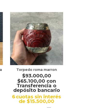
a
Torpedo roma marron
Mate torpedo cuer
$93.000,00
$77.500,
$65.100,00
con
$54.250,00
Transferencia o
Transferenc
depósito bancario
depósito ban
6
cuotas sin interés
6
cuotas sin i
de
$15.500,00
de
$12.916