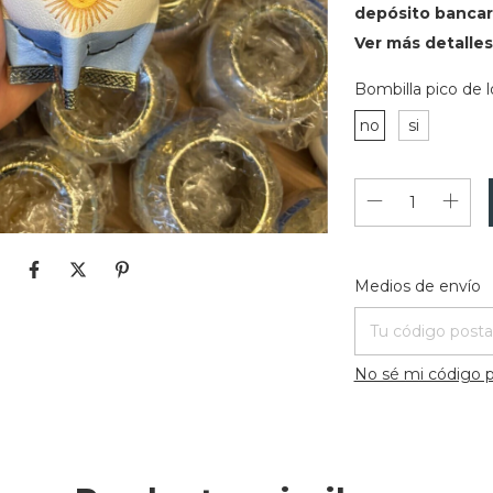
depósito bancar
Ver más detalles
Bombilla pico de l
no
si
Entregas para el 
Medios de envío
No sé mi código p