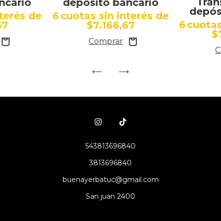
Tran
depósito bancario
ncario
depós
6
cuotas sin interés de
nterés de
6
cuotas
$7.166,67
67
$
543813696840
3813696840
buenayerbatuc@gmail.com
San juan 2400