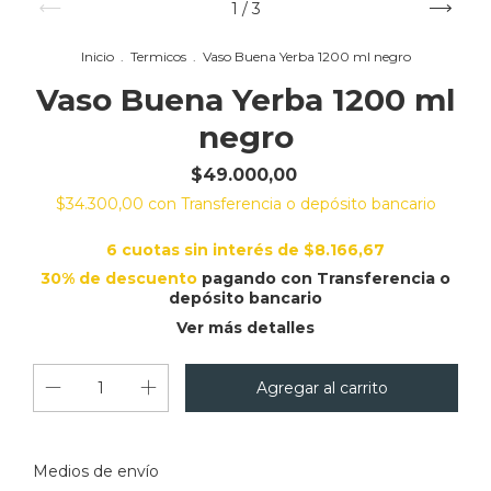
1
/
3
Inicio
.
Termicos
.
Vaso Buena Yerba 1200 ml negro
Vaso Buena Yerba 1200 ml
negro
$49.000,00
$34.300,00
con
Transferencia o depósito bancario
6
cuotas sin interés de
$8.166,67
30% de descuento
pagando con Transferencia o
depósito bancario
Ver más detalles
Cambiar CP
Entregas para el CP:
Medios de envío