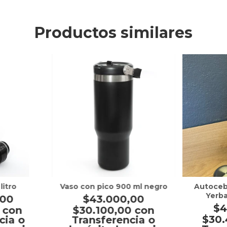
Productos similares
Vaso con pico 900 ml negro
Autoceb
litro
Yerba
$43.000,00
,00
$4
$30.100,00
con
0
con
$30
Transferencia o
cia o