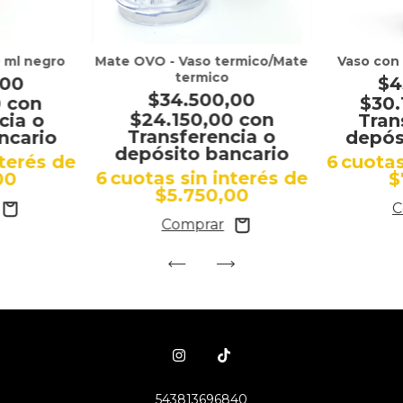
 ml negro
Mate OVO - Vaso termico/Mate
Vaso con
termico
,00
$4
$34.500,00
0
con
$30
$24.150,00
con
cia o
Tran
Transferencia o
ncario
depós
depósito bancario
nterés de
6
cuotas
6
cuotas sin interés de
00
$
$5.750,00
543813696840