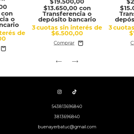
$19.500,00
$2
,00
$13.650,00
con
$15
0
con
Transferencia o
Tran
cia o
depósito bancario
depós
ncario
3
cuotas sin interés de
3
cuotas
nterés de
$6.500,00
$
00
543813696840
3813696840
buenayerbatuc@gmail.com