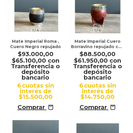
1
/
4
1
/
4
Mate Imperial Roma ,
Mate Imperial Cuero
Cuero Negro repujado
Borravino repujado con
base bolita
$93.000,00
$88.500,00
$65.100,00
con
$61.950,00
con
Transferencia o
Transferencia o
depósito
depósito
bancario
bancario
6
cuotas sin
6
cuotas sin
interés de
interés de
$15.500,00
$14.750,00
Comprar
Comprar