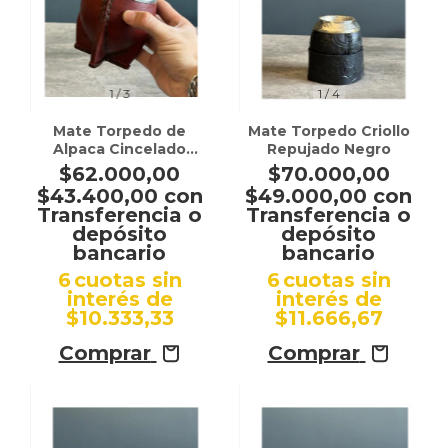
1
/
3
1
/
4
Mate Torpedo de
Mate Torpedo Criollo
Alpaca Cincelado
Repujado Negro
Borravino
$62.000,00
$70.000,00
$43.400,00
con
$49.000,00
con
Transferencia o
Transferencia o
depósito
depósito
bancario
bancario
6
cuotas sin
6
cuotas sin
interés de
interés de
$10.333,33
$11.666,67
Comprar
Comprar