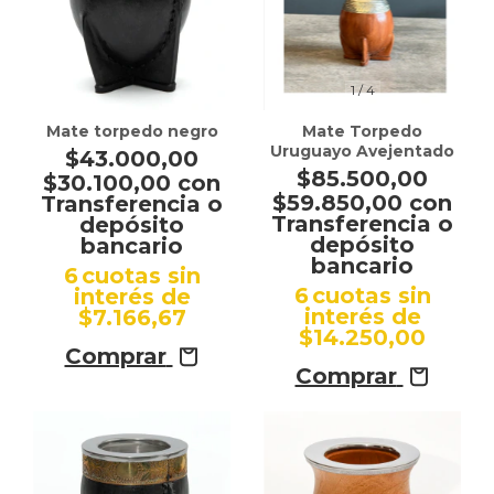
1
/
4
Mate torpedo negro
Mate Torpedo
Uruguayo Avejentado
$43.000,00
$85.500,00
$30.100,00
con
$59.850,00
con
Transferencia o
Transferencia o
depósito
depósito
bancario
bancario
6
cuotas sin
6
cuotas sin
interés de
interés de
$7.166,67
$14.250,00
Comprar
Comprar