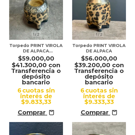
1
/
2
1
/
2
Torpedo PRINT VIROLA
Torpedo PRINT VIROLA
DE ALPACA
DE ALPACA
CINCELADA
$59.000,00
$56.000,00
$41.300,00
con
$39.200,00
con
Transferencia o
Transferencia o
depósito
depósito
bancario
bancario
6
cuotas sin
6
cuotas sin
interés de
interés de
$9.833,33
$9.333,33
Comprar
Comprar