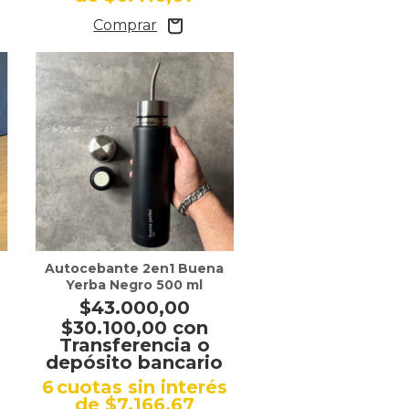
Autocebante 2en1 Buena
Yerba Negro 500 ml
$43.000,00
$30.100,00
con
Transferencia o
depósito bancario
s
6
cuotas sin interés
de
$7.166,67