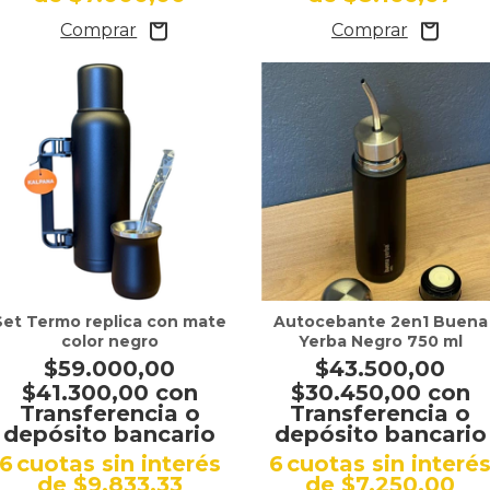
Set Termo replica con mate
Autocebante 2en1 Buena
color negro
Yerba Negro 750 ml
$59.000,00
$43.500,00
$41.300,00
con
$30.450,00
con
Transferencia o
Transferencia o
depósito bancario
depósito bancario
6
cuotas sin interés
6
cuotas sin interé
de
$9.833,33
de
$7.250,00