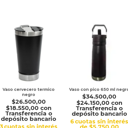
Vaso cervecero termico
Vaso con pico 650 ml negr
negro
$34.500,00
$26.500,00
$24.150,00
con
$18.550,00
con
Transferencia o
Transferencia o
depósito bancario
depósito bancario
6
cuotas sin interé
3
cuotas sin interés
de
$5.750,00