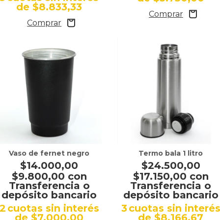
de
$8.833,33
Vaso de fernet negro
Termo bala 1 litro
$14.000,00
$24.500,00
$9.800,00
con
$17.150,00
con
Transferencia o
Transferencia o
depósito bancario
depósito bancario
2
cuotas sin interés
3
cuotas sin interé
de
$7.000,00
de
$8.166,67