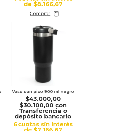
de
$8.166,67
o
Vaso con pico 900 ml negro
$43.000,00
$30.100,00
con
Transferencia o
depósito bancario
s
6
cuotas sin interés
de
$7.166,67