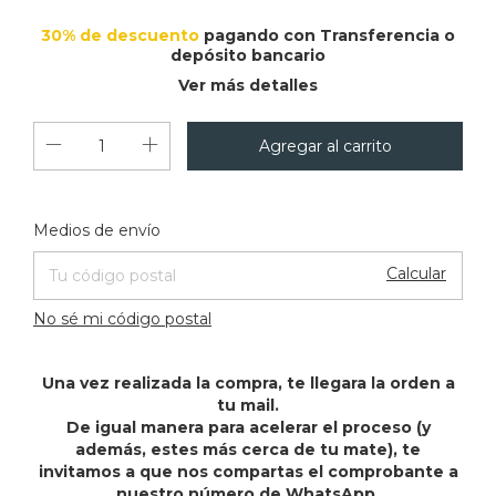
30% de descuento
pagando con Transferencia o
depósito bancario
Ver más detalles
Cambiar CP
Entregas para el CP:
Medios de envío
Calcular
No sé mi código postal
Una vez realizada la compra, te llegara la orden a
tu mail.
De igual manera para acelerar el proceso (y
además, estes más cerca de tu mate), te
invitamos a que nos compartas el comprobante a
nuestro número de WhatsApp.