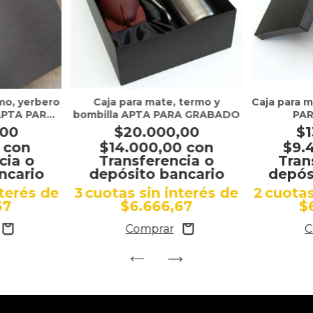
mo, yerbero
Caja para mate, termo y
Caja para 
 APTA PARA
bombilla APTA PARA GRABADO
PA
O
,00
$20.000,00
$1
0
con
$14.000,00
con
$9.
cia o
Transferencia o
Tran
ncario
depósito bancario
depós
nterés de
3
cuotas sin interés de
2
cuotas
67
$6.666,67
$