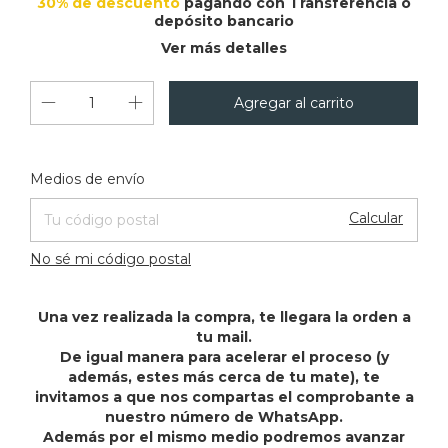
30% de descuento
pagando con Transferencia o
depósito bancario
Ver más detalles
Cambiar CP
Entregas para el CP:
Medios de envío
Calcular
No sé mi código postal
Una vez realizada la compra, te llegara la orden a
tu mail.
De igual manera para acelerar el proceso (y
además, estes más cerca de tu mate), te
invitamos a que nos compartas el comprobante a
nuestro número de WhatsApp.
Además por el mismo medio podremos avanzar