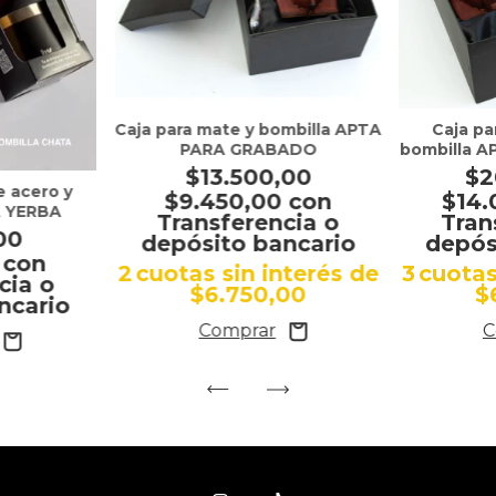
Caja pa
Caja para mate y bombilla APTA
bombilla 
PARA GRABADO
$2
$13.500,00
e acero y
$14
$9.450,00
con
A YERBA
Tran
Transferencia o
00
depós
depósito bancario
0
con
3
cuotas
2
cuotas sin interés de
cia o
$
$6.750,00
ncario