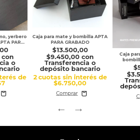
mo, yerbero
Caja para mate y bombilla APTA
 APTA PARA
PARA GRABADO
O
,00
$13.500,00
Caja par
0
con
$9.450,00
con
bombil
cia o
Transferencia o
$
ncario
depósito bancario
$3.
nterés de
2
cuotas sin interés de
Tran
67
$6.750,00
depós