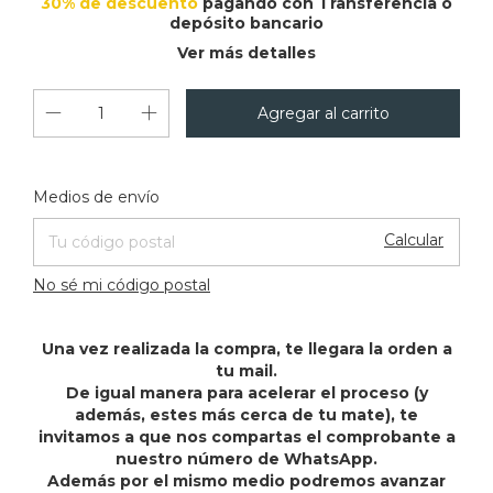
30% de descuento
pagando con Transferencia o
depósito bancario
Ver más detalles
Cambiar CP
Entregas para el CP:
Medios de envío
Calcular
No sé mi código postal
Una vez realizada la compra, te llegara la orden a
tu mail.
De igual manera para acelerar el proceso (y
además, estes más cerca de tu mate), te
invitamos a que nos compartas el comprobante a
nuestro número de WhatsApp.
Además por el mismo medio podremos avanzar