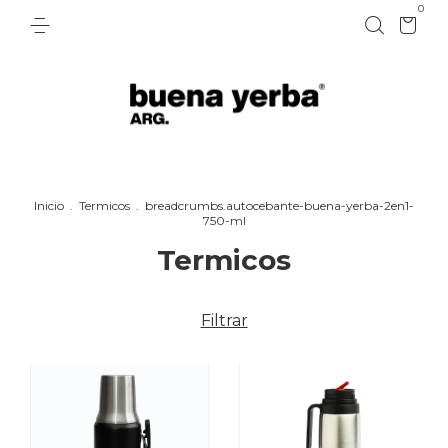
0
Inicio
.
Termicos
.
breadcrumbs.autocebante-buena-yerba-2en1-
750-ml
Termicos
Filtrar