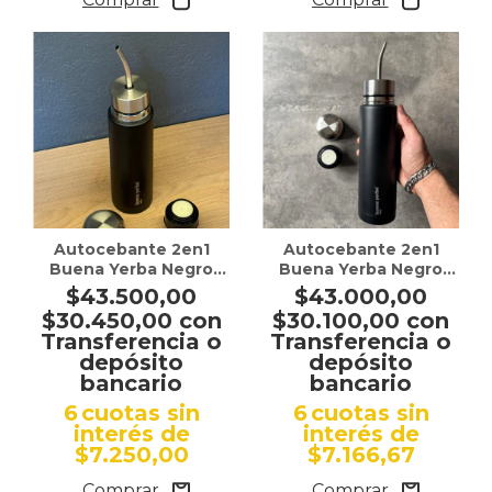
Autocebante 2en1
Autocebante 2en1
Buena Yerba Negro
Buena Yerba Negro
750 ml
500 ml
$43.500,00
$43.000,00
$30.450,00
con
$30.100,00
con
Transferencia o
Transferencia o
depósito
depósito
bancario
bancario
6
cuotas sin
6
cuotas sin
interés de
interés de
$7.250,00
$7.166,67